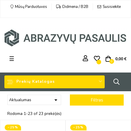
Susisiekite
Mūsų Parduotuvės
Didmena / B2B
Toggle
☰
0,00 €
0
navigation
Prekių Katalogas

Filtras
Aktualumas
Rodoma 1-23 of 23 prekė(ės)
−25%
−25%