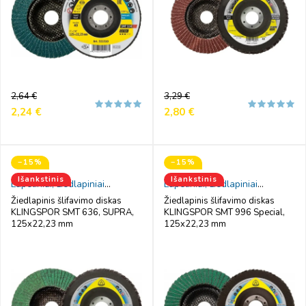
Reguliari
Kaina
Reguliari
Kaina
2,64 €
3,29 €
kaina
kaina
2,24 €
2,80 €
−15%
−15%
Išankstinis
Išankstinis
Lapeliniai, žiedlapiniai
Lapeliniai, žiedlapiniai
šlifavimo diskai
šlifavimo diskai
Žiedlapinis šlifavimo diskas
Žiedlapinis šlifavimo diskas
KLINGSPOR SMT 636, SUPRA,
KLINGSPOR SMT 996 Special,
125x22,23 mm
125x22,23 mm