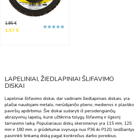
Reguliari
Kaina
1,85 €
kaina
1,57 €
LAPELINIAI, ŽIEDLAPINIAI ŠLIFAVIMO
DISKAI
Lapeliniai šlifavimo diskai, dar vadinami žiedlapiniais diskais, yra
plačiai naudojami metalo, nerūdijančio plieno, medienos ir plastiko
paviršių apdirbimui. Šie diskai sudaryti iš persidengiančių
abrazyvinių lapelių, kurie užtikrina tolygų šlifavimą ir ilgesnį
tarnavimo laiką. Populiariausi diskų skersmenys yra 115 mm, 125
mm ir 180 mm, o grūdėtumai svyruoja nuo P36 iki P120, leidžiantys
pasirinkti tinkamą diską pagal konkrečius darbo poreikius.