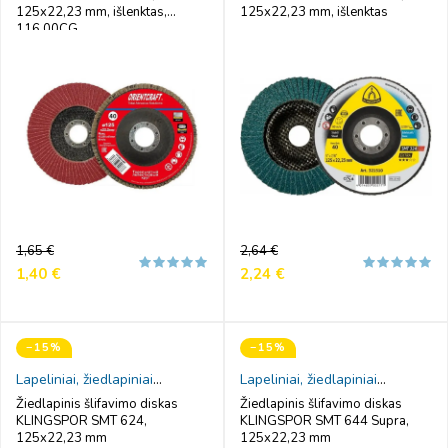
125x22,23 mm, išlenktas,
125x22,23 mm, išlenktas
116.00CG
Reguliari
Kaina
Reguliari
Kaina
1,65 €
2,64 €
kaina
kaina
1,40 €
2,24 €
−15%
−15%
Lapeliniai, žiedlapiniai
Lapeliniai, žiedlapiniai
šlifavimo diskai
šlifavimo diskai
Žiedlapinis šlifavimo diskas
Žiedlapinis šlifavimo diskas
KLINGSPOR SMT 624,
KLINGSPOR SMT 644 Supra,
125x22,23 mm
125x22,23 mm