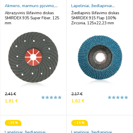
Akmens, marmuro pjovimo,
Lapeliniai, žiedlapiniai
šlifavimo diskai
šlifavimo diskai
Abrazyvinis šlifavimo diskas
Žiedlapinis šlifavimo diskas
SMIRDEX 935 Super Fiber, 125
SMIRDEX 915 Flap 100%
mm
Zirconia, 125x22,23 mm
Reguliari
Kaina
Reguliari
Kaina
2,41 €
2,17 €
kaina
kaina
1,81 €
1,62 €
−25%
−15%
Lapeliniai, žiedlapiniai
Lapeliniai, žiedlapiniai