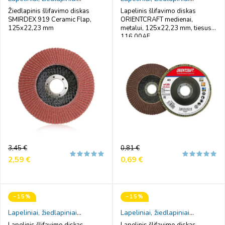
šlifavimo diskai
šlifavimo diskai
Žiedlapinis šlifavimo diskas
Lapelinis šlifavimo diskas
SMIRDEX 919 Ceramic Flap,
ORIENTCRAFT medienai,
125x22,23 mm
metalui, 125x22,23 mm, tiesus,
116.00AF
Reguliari
Kaina
Reguliari
Kaina
3,45 €
0,81 €
kaina
kaina
2,59 €
0,69 €
−15%
−15%
Lapeliniai, žiedlapiniai
Lapeliniai, žiedlapiniai
šlifavimo diskai
šlifavimo diskai
Lapelinis šlifavimo diskas
Lapelinis šlifavimo diskas