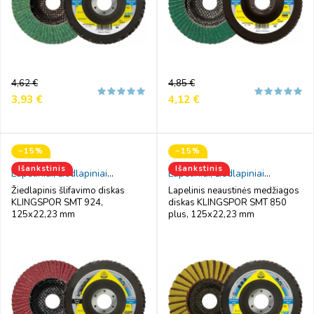
Reguliari
Kaina
Reguliari
Kaina
4,62 €
4,85 €
kaina
kaina
3,93 €
4,12 €
−15%
−15%
Išankstinis
Išankstinis
Lapeliniai, žiedlapiniai
Lapeliniai, žiedlapiniai
šlifavimo diskai
šlifavimo diskai
Žiedlapinis šlifavimo diskas
Lapelinis neaustinės medžiagos
KLINGSPOR SMT 924,
diskas KLINGSPOR SMT 850
125x22,23 mm
plus, 125x22,23 mm