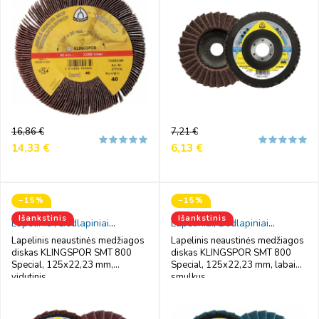
Reguliari
Kaina
Reguliari
Kaina
16,86 €
7,21 €
kaina
kaina
14,33 €
6,13 €
−15%
−15%
Išankstinis
Išankstinis
Lapeliniai, žiedlapiniai
Lapeliniai, žiedlapiniai
šlifavimo diskai
šlifavimo diskai
Lapelinis neaustinės medžiagos
Lapelinis neaustinės medžiagos
diskas KLINGSPOR SMT 800
diskas KLINGSPOR SMT 800
Special, 125x22,23 mm,
Special, 125x22,23 mm, labai
vidutinis
smulkus