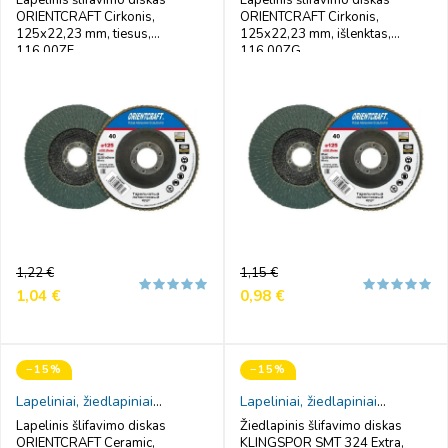
ORIENTCRAFT Cirkonis,
ORIENTCRAFT Cirkonis,
125x22,23 mm, tiesus,
125x22,23 mm, išlenktas,
116.00ZF
116.00ZG
Reguliari
Kaina
Reguliari
Kaina
1,22 €
1,15 €
kaina
kaina
1,04 €
0,98 €
−15%
−15%
Lapeliniai, žiedlapiniai
Lapeliniai, žiedlapiniai
šlifavimo diskai
šlifavimo diskai
Lapelinis šlifavimo diskas
Žiedlapinis šlifavimo diskas
ORIENTCRAFT Ceramic,
KLINGSPOR SMT 324 Extra,