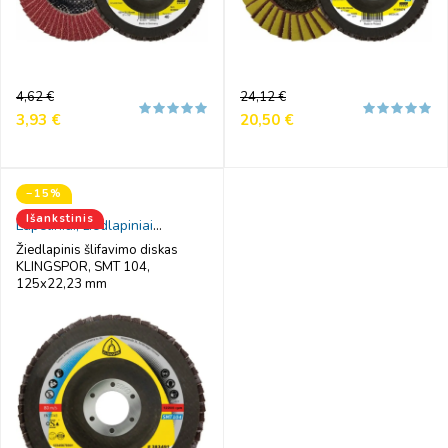
Reguliari
Kaina
Reguliari
Kaina
4,62 €
24,12 €
kaina
kaina
3,93 €
20,50 €
−15%
Išankstinis
Lapeliniai, žiedlapiniai
šlifavimo diskai
Žiedlapinis šlifavimo diskas
KLINGSPOR, SMT 104,
125x22,23 mm