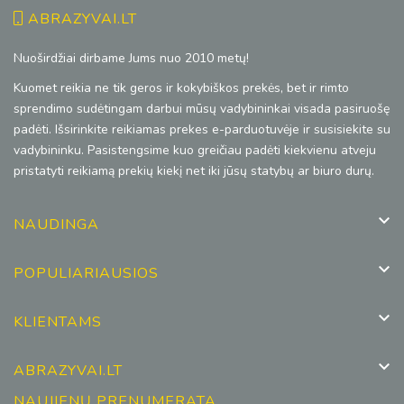
ABRAZYVAI.LT
Nuoširdžiai dirbame Jums nuo 2010 metų!
Kuomet reikia ne tik geros ir kokybiškos prekės, bet ir rimto
sprendimo sudėtingam darbui mūsų vadybininkai visada pasiruošę
padėti. Išsirinkite reikiamas prekes e-parduotuvėje ir susisiekite su
vadybininku. Pasistengsime kuo greičiau padėti kiekvienu atveju
pristatyti reikiamą prekių kiekį net iki jūsų statybų ar biuro durų.

NAUDINGA

POPULIARIAUSIOS

KLIENTAMS

ABRAZYVAI.LT
NAUJIENŲ PRENUMERATA