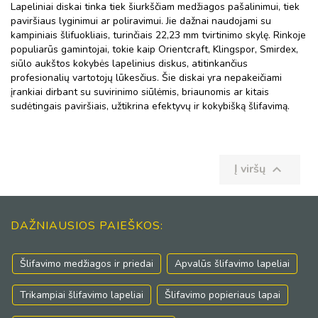
Lapeliniai diskai tinka tiek šiurkščiam medžiagos pašalinimui, tiek
paviršiaus lyginimui ar poliravimui. Jie dažnai naudojami su
kampiniais šlifuokliais, turinčiais 22,23 mm tvirtinimo skylę. Rinkoje
populiarūs gamintojai, tokie kaip Orientcraft, Klingspor, Smirdex,
siūlo aukštos kokybės lapelinius diskus, atitinkančius
profesionalių vartotojų lūkesčius. Šie diskai yra nepakeičiami
įrankiai dirbant su suvirinimo siūlėmis, briaunomis ar kitais
sudėtingais paviršiais, užtikrina efektyvų ir kokybišką šlifavimą.
Į viršų

DAŽNIAUSIOS PAIEŠKOS:
Šlifavimo medžiagos ir priedai
Apvalūs šlifavimo lapeliai
Trikampiai šlifavimo lapeliai
Šlifavimo popieriaus lapai