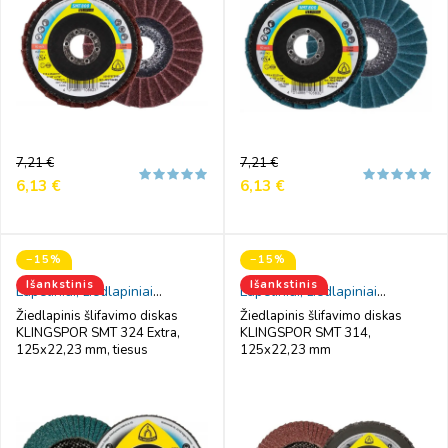
Reguliari
Kaina
Reguliari
Kaina
7,21 €
7,21 €
kaina
kaina
6,13 €
6,13 €
−15%
−15%
Išankstinis
Išankstinis
Lapeliniai, žiedlapiniai
Lapeliniai, žiedlapiniai
šlifavimo diskai
šlifavimo diskai
Žiedlapinis šlifavimo diskas
Žiedlapinis šlifavimo diskas
KLINGSPOR SMT 324 Extra,
KLINGSPOR SMT 314,
125x22,23 mm, tiesus
125x22,23 mm