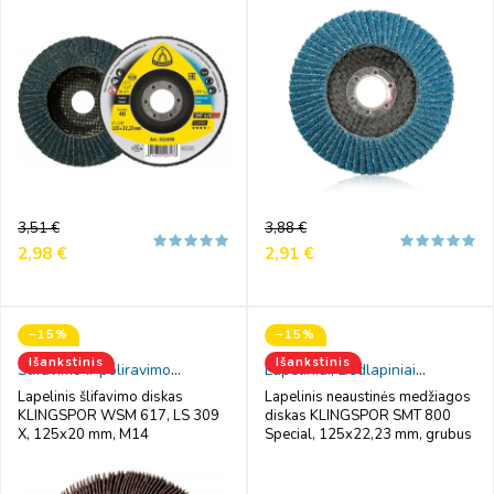
Reguliari
Kaina
Reguliari
Kaina
3,51 €
3,88 €
kaina
kaina
2,98 €
2,91 €
−15%
−15%
Išankstinis
Išankstinis
Šlifavimo ir poliravimo
Lapeliniai, žiedlapiniai
ritinėliai, cilindrai
šlifavimo diskai
Lapelinis šlifavimo diskas
Lapelinis neaustinės medžiagos
KLINGSPOR WSM 617, LS 309
diskas KLINGSPOR SMT 800
X, 125x20 mm, M14
Special, 125x22,23 mm, grubus