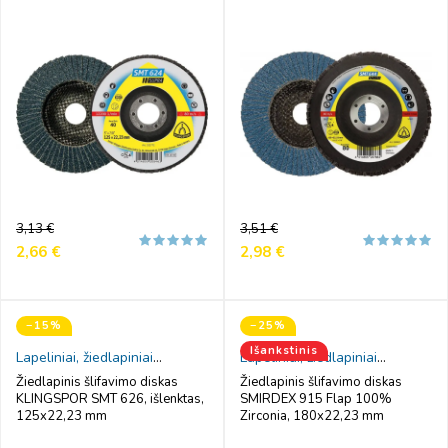
Reguliari
Kaina
Reguliari
Kaina
3,13 €
3,51 €
kaina
kaina
2,66 €
2,98 €
−15%
−25%
Išankstinis
Lapeliniai, žiedlapiniai
Lapeliniai, žiedlapiniai
šlifavimo diskai
šlifavimo diskai
Žiedlapinis šlifavimo diskas
Žiedlapinis šlifavimo diskas
KLINGSPOR SMT 626, išlenktas,
SMIRDEX 915 Flap 100%
125x22,23 mm
Zirconia, 180x22,23 mm