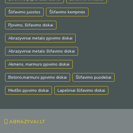
Šlifavimo juostos
Šlifavimo kempinės
Pjovimo, šlifavimo diskai
Abrazyviniai metalo pjovimo diskai
Abrazyviniai metalo šlifavimo diskai
Akmens, marmuro pjovimo diskai
Betono,marmuro pjovimo diskai
Šlifavimo puodeliai
Medžio pjovimo diskai
Lapeliniai šlifavimo diskai
ABRAZYVAI.LT