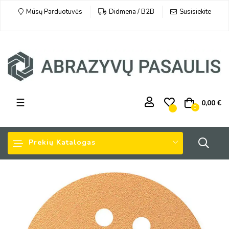
Susisiekite
Mūsų Parduotuvės
Didmena / B2B
Toggle
☰
0,00 €
0
navigation
Prekių Katalogas