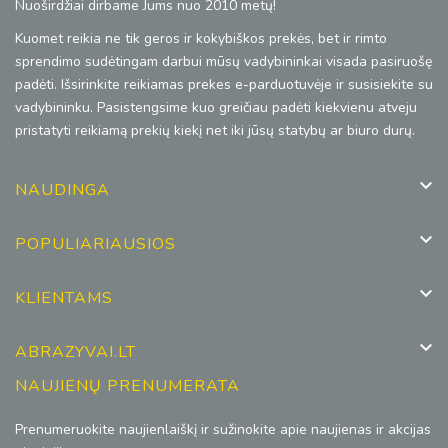
Nuoširdžiai dirbame Jums nuo 2010 metų!
Kuomet reikia ne tik geros ir kokybiškos prekės, bet ir rimto
sprendimo sudėtingam darbui mūsų vadybininkai visada pasiruošę
padėti. Išsirinkite reikiamas prekes e-parduotuvėje ir susisiekite su
vadybininku. Pasistengsime kuo greičiau padėti kiekvienu atveju
pristatyti reikiamą prekių kiekį net iki jūsų statybų ar biuro durų.

NAUDINGA

POPULIARIAUSIOS

KLIENTAMS

ABRAZYVAI.LT
NAUJIENŲ PRENUMERATA
Prenumeruokite naujienlaiškį ir sužinokite apie naujienas ir akcijas