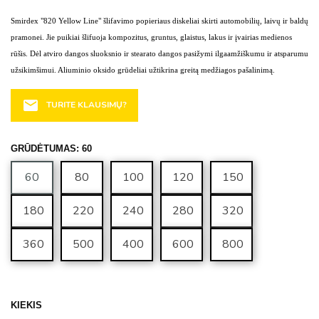
Smirdex "820 Yellow Line" šlifavimo popieriaus diskeliai skirti automobilių, laivų ir baldų
pramonei. Jie puikiai šlifuoja kompozitus, gruntus, glaistus, lakus ir įvairias medienos
rūšis. Dėl atviro dangos sluoksnio ir stearato dangos pasižymi ilgaamžiškumu ir atsparumu
užsikimšimui. Aliuminio oksido grūdeliai užtikrina greitą medžiagos pašalinimą.
email
TURITE KLAUSIMŲ?
GRŪDĖTUMAS: 60
60
80
100
120
150
180
220
240
280
320
360
500
400
600
800
KIEKIS