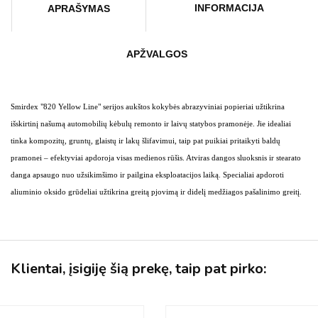
INFORMACIJA
APRAŠYMAS
APŽVALGOS
Smirdex "820 Yellow Line" serijos aukštos kokybės abrazyviniai popieriai užtikrina
išskirtinį našumą automobilių kėbulų remonto ir laivų statybos pramonėje. Jie idealiai
tinka kompozitų, gruntų, glaistų ir lakų šlifavimui, taip pat puikiai pritaikyti baldų
pramonei – efektyviai apdoroja visas medienos rūšis. Atviras dangos sluoksnis ir stearato
danga apsaugo nuo užsikimšimo ir pailgina eksploatacijos laiką. Specialiai apdoroti
aliuminio oksido grūdeliai užtikrina greitą pjovimą ir didelį medžiagos pašalinimo greitį.
Klientai, įsigiję šią prekę, taip pat pirko: