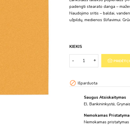
padengti stearato danga – mažesn
Naudojimo sritis – baldai, vanden
užpildų, medienos šlifavimui. G
KIEKIS
PRIDĖTI Į

Išparduota
Saugus Atsiskaitymas
El. Bankininkystė, Gryna
Nemokamas Pristatyma
Nemokamas pristatymas