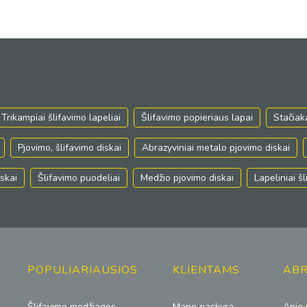
Trikampiai šlifavimo lapeliai
Šlifavimo popieriaus lapai
Stačiak
Pjovimo, šlifavimo diskai
Abrazyviniai metalo pjovimo diskai
skai
Šlifavimo puodeliai
Medžio pjovimo diskai
Lapeliniai š
POPULIARIAUSIOS
KLIENTAMS
ABR
Šlifavimo medžiagos
Mano paskyra
Apie