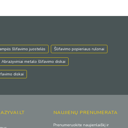
ampės šlifavimo juostelės
Šlifavimo popieriaus rulonai
Abrazyviniai metalo šlifavimo diskai
lifavimo diskai
AZYVAI.LT
NAUJIENŲ PRENUMERATA
Prenumeruokite naujienlaiškį ir
 mus