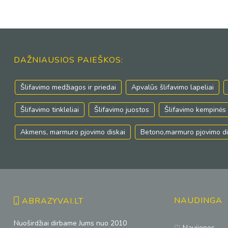
DAŽNIAUSIOS PAIEŠKOS:
Šlifavimo medžiagos ir priedai
Apvalūs šlifavimo lapeliai
Šlifavimo tinkleliai
Šlifavimo juostos
Šlifavimo kempinės
Akmens, marmuro pjovimo diskai
Betono,marmuro pjovimo di
NAUDINGA
ABRAZYVAI.LT
Nuoširdžiai dirbame Jums nuo 2010
♡ Naujienos