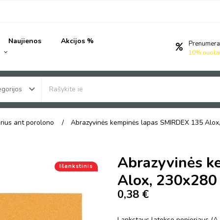
Naujienos
Akcijos %
Prenumera
10% nuola
keyboard_arrow_down
gorijos
erius ant porolono
Abrazyvinės kempinės lapas SMIRDEX 135 Alo
Abrazyvinės k
Išankstinis
Alox, 230x28
0,38 €
Lankstaus latekso popieriaus (A-w