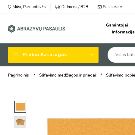
Susisiekite
Mūsų Parduotuvės
Didmena / B2B
Gamintojai
Informacija
Prekių Katalogas
Visos Kate
Pagrindinis
Šlifavimo medžiagos ir priedai
Šlifavimo popi