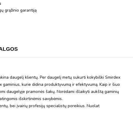
s
ų grąžinio garantiją
ALGOS
kina daugelį klientų. Per daugelį metų sukurti kokybiški Smirdex
ex gaminius, kurie didina produktyvumą ir efektyvumą. Kaip ir šiuo
mi daugelyje pramonės šakų. Norėdami išlaikyti aukštą gaminių
tingomis išskirtinėmis savybėmis.
tų, bei įvairių profesijų specialistų poreikius. Nuolat