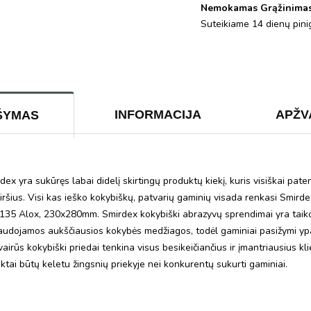
Nemokamas Grąžinima
Suteikiame 14 dienų pinig
INFORMACIJA
APŽV
ŠYMAS
ra sukūręs labai didelį skirtingų produktų kiekį, kuris visiškai paten
aviršius. Visi kas ieško kokybiškų, patvarių gaminių visada renkasi Smird
135 Alox, 230x280mm. Smirdex kokybiški abrazyvų sprendimai yra taiko
udojamos aukščiausios kokybės medžiagos, todėl gaminiai pasižymi ypa
rūs kokybiški priedai tenkina visus besikeičiančius ir įmantriausius klien
uktai būtų keletu žingsnių priekyje nei konkurentų sukurti gaminiai.