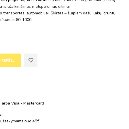
is užsikimšimas ir atsparumas dilimui.
s transportas, automobiliai. Skirtas – šlapiam dažų, lakų, gruntų,
rūdėtumas 60-1000.
 KREPŠELĮ
is arba Visa - Mastercard
s
 užsakymams nuo 49€.