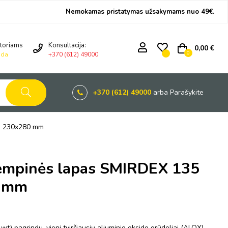
Nemokamas pristatymas užsakymams nuo 49€.
toriams
Konsultacija:
0,00 €
0
ida
+370 (612) 49000
+370 (612) 49000
arba Parašykite
x, 230x280 mm
empinės lapas SMIRDEX 135
0 mm
t) pagrindu, vieni tvirčiausių aliuminio oksido grūdeliai (ALOX)