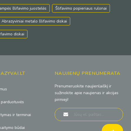
ampės šlifavimo juostelės
Šlifavimo popieriaus rulonai
Abrazyviniai metalo šlifavimo diskai
lifavimo diskai
AZYVAI.LT
NAUJIENŲ PRENUMERATA
Prenumeruokite naujienlaiškį ir
 mus
sužinokite apie naujienas ir akcijas
pirmieji!
 parduotuvės
atymas ir terminai
kaitymo būdai