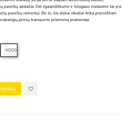
ų paviršių apdailai. Dėl ilgaamžiškumo ir tolygaus matavimo tai yra
otų paviršių remontui. Be to, šie diskai idealiai tinka preciziškam
 prabangių jūrinių transporto priemonių pramonėje.
4000
 KREPŠELĮ