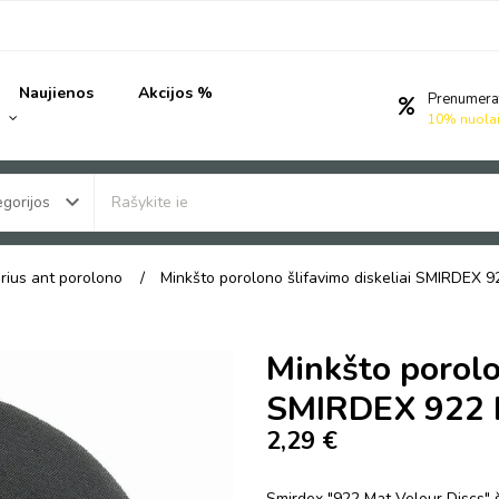
Naujienos
Akcijos %
Prenumera
10% nuola
keyboard_arrow_down
gorijos
erius ant porolono
Minkšto porolono šlifavimo diskeliai SMIRDEX 
Minkšto porolo
SMIRDEX 922 M
2,29 €
Smirdex "922 Mat Velour Discs" šl