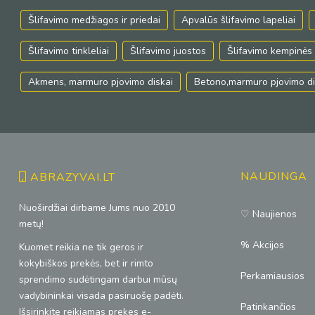
Šlifavimo medžiagos ir priedai
Apvalūs šlifavimo lapeliai
Šlifavimo tinkleliai
Šlifavimo juostos
Šlifavimo kempinės
Akmens, marmuro pjovimo diskai
Betono,marmuro pjovimo di
NAUDINGA
ABRAZYVAI.LT
Nuoširdžiai dirbame Jums nuo 2010
♡ Naujienos
metų!
% Akcijos
Kuomet reikia ne tik geros ir
kokybiškos prekės, bet ir rimto
Perkamiausios
sprendimo sudėtingam darbui mūsų
vadybininkai visada pasiruošę padėti.
Patinkančios
Išsirinkite reikiamas prekes e-