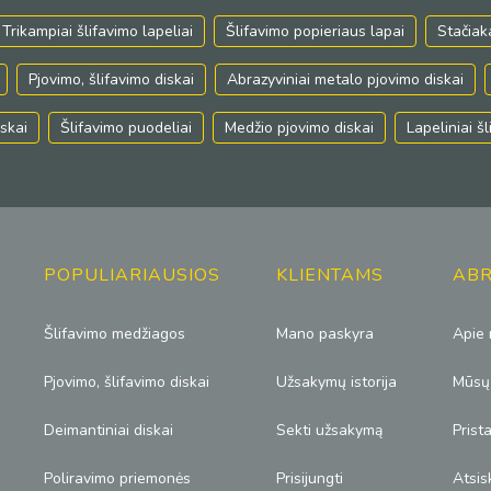
Trikampiai šlifavimo lapeliai
Šlifavimo popieriaus lapai
Stačiak
Pjovimo, šlifavimo diskai
Abrazyviniai metalo pjovimo diskai
skai
Šlifavimo puodeliai
Medžio pjovimo diskai
Lapeliniai š
POPULIARIAUSIOS
KLIENTAMS
ABR
Šlifavimo medžiagos
Mano paskyra
Apie
Pjovimo, šlifavimo diskai
Užsakymų istorija
Mūsų
Deimantiniai diskai
Sekti užsakymą
Prist
Poliravimo priemonės
Prisijungti
Atsis