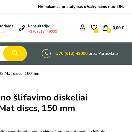
Nemokamas pristatymas užsakymams nuo 49€.
toriams
Konsultacija:
0,00 €
0
ida
+370 (612) 49000
+370 (612) 49000
arba Parašykite
922 Mat discs, 150 mm
no šlifavimo diskeliai
at discs, 150 mm
ifavimo diskelių serija skirta šlapiam automobilių kėbulo,