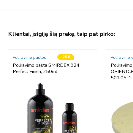
Klientai, įsigiję šią prekę, taip pat pirko:
Poliravimo veltiniai diskai
−15%
Poliravimo pas
Poliravimo veltinis diskas
Poliravimo p
ORIENTCRAFT, 125x5 mm, kibus,
Ceramic Wax,
501.05-2
Reguliari
Kaina
12,64 €
kaina
9,48 €