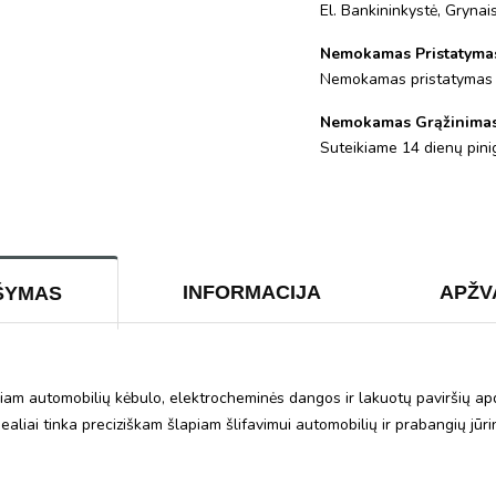
El. Bankininkystė, Gryna
Nemokamas Pristatyma
Nemokamas pristatymas
Nemokamas Grąžinima
Suteikiame 14 dienų pinig
INFORMACIJA
APŽV
ŠYMAS
apiam automobilių kėbulo, elektrocheminės dangos ir lakuotų paviršių ap
idealiai tinka preciziškam šlapiam šlifavimui automobilių ir prabangių jū