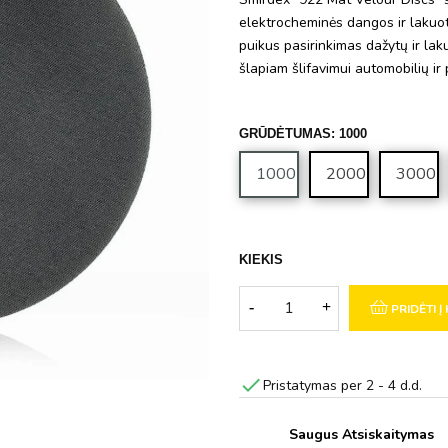
elektrocheminės dangos ir lakuot
puikus pasirinkimas dažytų ir laku
šlapiam šlifavimui automobilių ir
GRŪDĖTUMAS: 1000
1000
2000
3000
KIEKIS
PRIDĖTI Į

Pristatymas per 2 - 4 d.d.
Saugus Atsiskaitymas