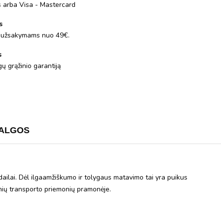
is arba Visa - Mastercard
s
 užsakymams nuo 49€.
s
ų grąžinio garantiją
ALGOS
dailai. Dėl ilgaamžiškumo ir tolygaus matavimo tai yra puikus
rinių transporto priemonių pramonėje.