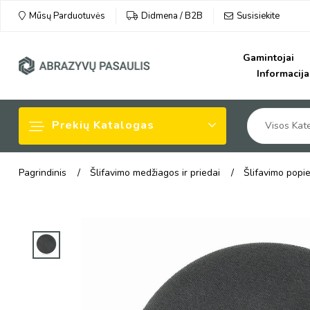
Susisiekite
Mūsų Parduotuvės
Didmena / B2B
Gamintojai
Informacija
Prekių Katalogas
Visos Kate
Pagrindinis
Šlifavimo medžiagos ir priedai
Šlifavimo popi