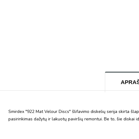
APRA
Smirdex "922 Mat Velour Discs" šlifavimo diskelių serija skirta šl
pasirinkimas dažytų ir lakuotų paviršių remontui. Be to, šie diskai 